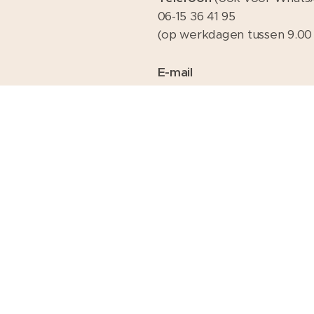
06-15 36 41 95
(op werkdagen tussen 9.00 
E-mail
pedicure44opgoedevoet@
Maak een gratis website.