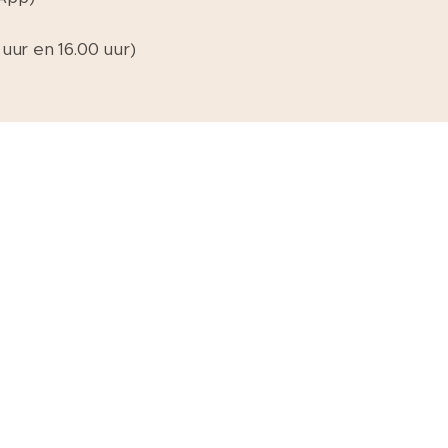
uur en 16.00 uur)
gmail.com
Telefoon (ook WhatsApp): 06-15 36 41 95
E-mail:
pedicure44opgoedevoet@gmail.com
Volg mij op
Facebook
Mogelijk gemaakt door
Webnode