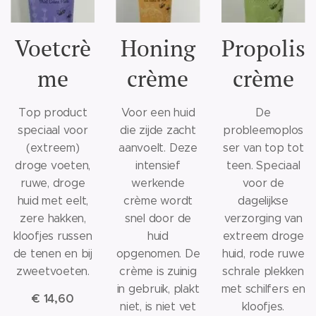
Voetcrè
Honing
Propolis
me
crème
crème
Top product
Voor een huid
De
speciaal voor
die zijde zacht
probleemoplos
(extreem)
aanvoelt. Deze
ser van top tot
droge voeten,
intensief
teen. Speciaal
ruwe, droge
werkende
voor de
huid met eelt,
crème wordt
dagelijkse
zere hakken,
snel door de
verzorging van
kloofjes russen
huid
extreem droge
de tenen en bij
opgenomen. De
huid, rode ruwe
zweetvoeten.
crème is zuinig
schrale plekken
in gebruik, plakt
met schilfers en
€ 14,60
niet, is niet vet
kloofjes.